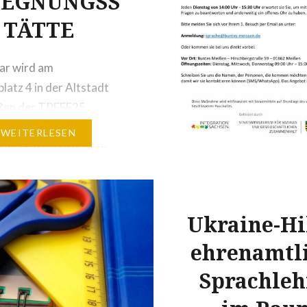
GEGNUNGSS
TÄTTE
ar wird am
latz 4 in der Altstadt
ßen der TREFF25
, eine
WEITERLESEN
ngsstätte unter dem
s Bündnis Buntes
.V. An diesem Ort
ir alle Menschen
Ukraine-Hil
en, die Austausch und
ehrenamtl
ng suchen. Vormittags
vor allem Angebote für
Sprachleh
, die die deutsche
erlernen möchten. Mit