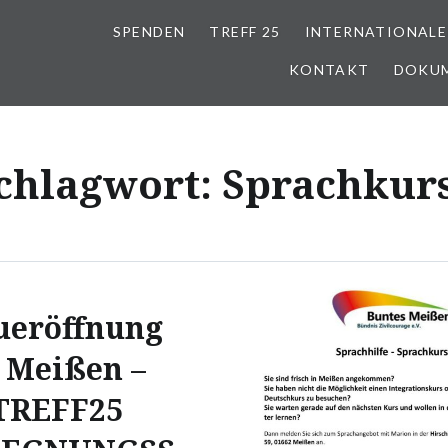
SPENDEN
TREFF 25
INTERNATIONALE
KONTAKT
DOKU
chlagwort:
Sprachkur
ueröffnung
 Meißen –
TREFF25