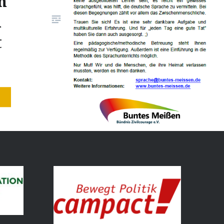
m
Uhr…
n
t
ine
chen mit
ürden,
e zu
ht nötig.
hodische
ung.
die