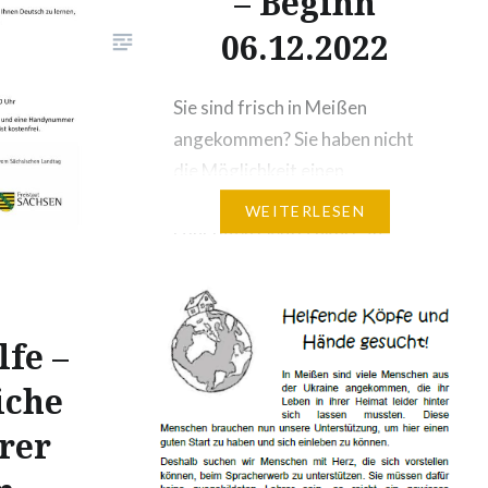
– Beginn
06.12.2022
Sie sind frisch in Meißen
angekommen? Sie haben nicht
die Möglichkeit einen
Integrationskurs oder
WEITERLESEN
sonstigen Deutschkurs zu
besuchen? Sie warten gerade
auf den nächsten Kurs und
wollen in der Zwischenzeit
fe –
weiter lernen? Dann melden Sie
iche
sich zum Sprachangebot mit
Marion in der Hirschbergstr. 59,
rer
01662 Meißen an. Jeden
Dienstag von 14:00 Uhr – 15:30