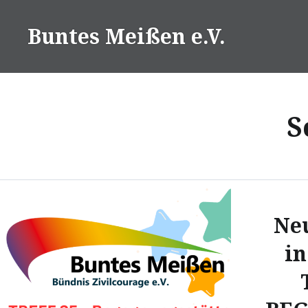
Direkt
zum
Buntes Meißen e.V.
Inhalt
S
Ne
in