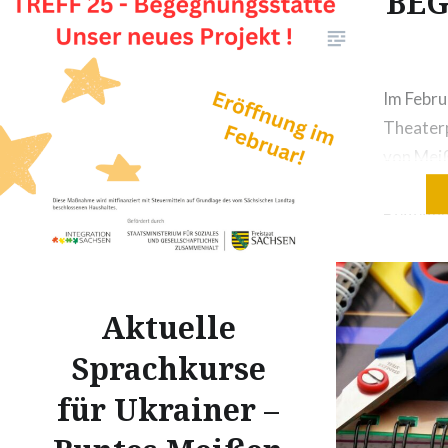
BE
Im Febru
Theaterp
von Mei
eröffnen
Begegnu
Dach de
Meißen e
heißen w
Aktuelle
willkomm
Sprachkurse
Begegnu
gibt es 
für Ukrainer –
Menschen
Sprache 