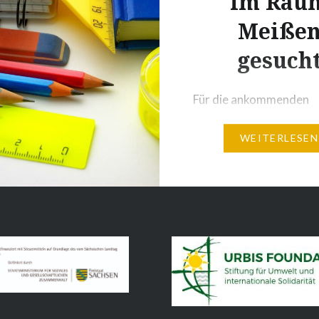
im Rau
 „Sprachwerkstätten
Meiße
gesuch
Für die ankommenden
Menschen aus der Ukra
WEITERLESEN
suchen wir wieder Mens
Herz, die gern helfen w
unsere deutsche Sprach
vermitteln. Eine
Lehrerausbildung ist nic
Eine pädagogische/met
Betreuung steht Ihnen
regelmäßig zur Verfüg
Auch eine Einführung in 