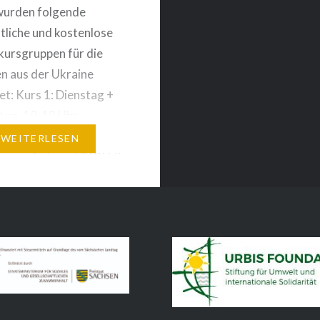
wurden folgende
liche und kostenlose
ursgruppen für die
n aus der Ukraine
t: Kurs 1: Dienstag +
ag, 10-12 Uhr,
tr. 9 ,
WEITERLESEN
sgemeindesaal (VOLL!)
Dienstag, 19-21 Uhr,
annstr. 25,
isgemeindesaal (freie
Kurs 3: Donnerstag, 16-
Wettinstr. 19,
talschule (freie Plätze)
Samstag, 10-12 Uhr,