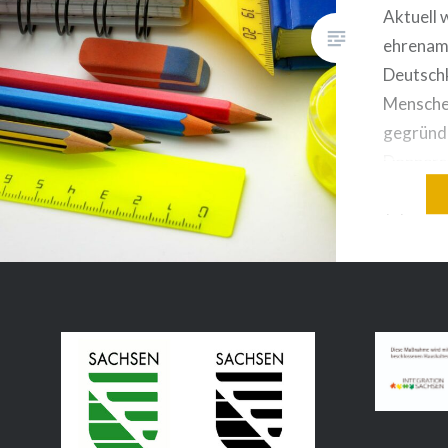
Aktuell 
ehrenamt
Deutschk
Mensche
gegründe
Donnerst
Johanness
Johanne
Kurs 2: 
Werderm
Trinitat
Plätze) 
18 Uhr, 
Triebisch
Kurs 4: 