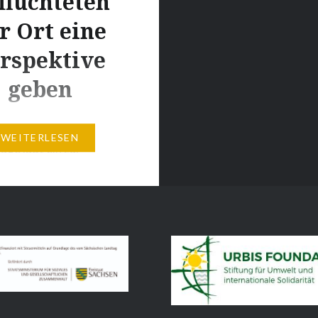
flüchteten
r Ort eine
rspektive
geben
te Meißen – Bündnis
WEITERLESEN
age lädt ein zur
ung “Geflüchteten eine
ive geben –
sregelung auch in
einführen!“ Wann:
22 – 17:30 Uhr bis
r Wo: Heinrichsplatz,
Geflüchtete benötigen
unsere Solidarität und