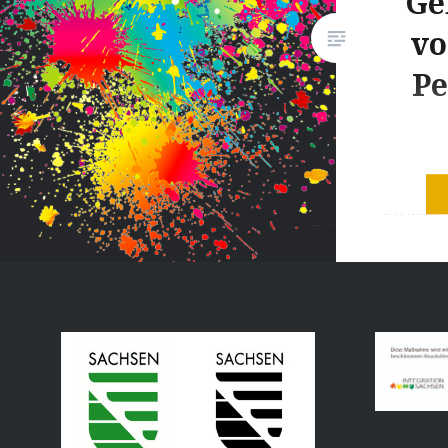
Ge
vo
Pe
Das Bun
Zivilcour
Kundgeb
Perspekt
Vorgriff
Sachsen 
09.03.20
19:30 Uh
Meißen 
vor Ort 