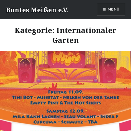
Direkt
Buntes Meißen e.V.
MENÜ
zum
Inhalt
Kategorie:
Internationaler
Garten