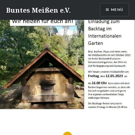
Direkt
Buntes Meißen e.V.
MENÜ
zum
Inhalt