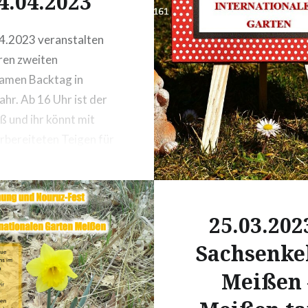
4.04.2023
4.2023 veranstalten
ren zweiten
amen Backtag in
ahr. Ab 16 Uhr ist der
ß und ihr könnt mit
rbereiteten Teigen für
chen oder Pizza zu uns
und backen. Ort:
ionaler Garten
25.03.202
ainer Straße 161,
Sachsenke
Meißen 