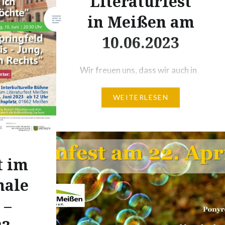
Literaturfest
in Meißen am
10.06.2023
Wir freuen uns, dass wir auch in
diesem Jahr beim Literaturfest
WEITERLESEN
Meißen mit der Interkulturellen
Bühne vertreten sein werden.
Die Interkulturelle Bühne unter
dem Motto „Schauplatz für
Vielfalt, Begegnung und
t im
Perspektivwechsel“ findet am
nale
Samstag, 10. Juni 2023 ab 12
 –
Uhr auf dem Heinrichsplatz,
01662 Meißen statt. Diakonie