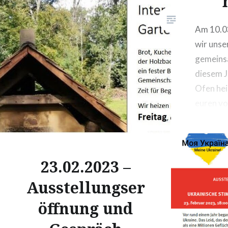
für die…
Am 10.0
wir unse
gemeins
diesem J
Ofen hei
euren vo
Brot, Ku
kommen 
23.02.2023 –
Ausstellungser
öffnung und