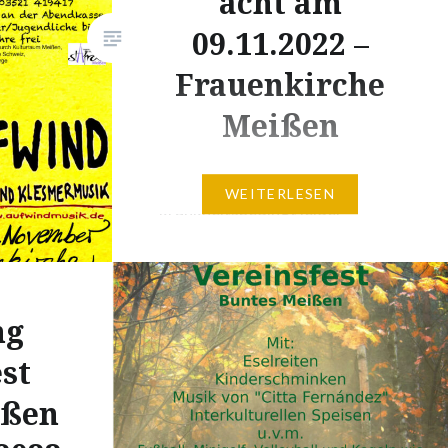
acht am
iehen
09.11.2022 –
el der
r…
Frauenkirche
Meißen
Edit: Das Konzert wurde
WEITERLESEN
krankheitsbedingt leider
abgesagt – Um 19.30 Uhr wird
es aber in Meißen an der
Frauenkirche ein kurzes
ng
Gedenken an die in Meißen
lebendenen jüdische Familien
st
geben. Zur Erinnerung an die
ißen
Reichspogromnacht lädt die
Bürgerinitiative Stolpersteine