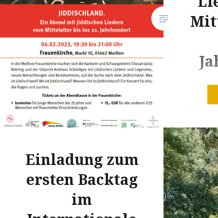
Li
Angriffskrieg gegen die
Ukraine. Das Leid, das der Krieg
Mit
über Land und Leute bringt, ist
unermesslich. Mehr als eine
Ja
Millionen Geflüchtete leben
derzeit in Deutschland, davon
rund 2.600 im Landkreis
In der M
Meißen. „Meine Ukraine!“ ist
machen s
ein…
Schauspi
Rebling 
Andreas
Einladung zum
jiddisch
Legende
ersten Backtag
und Kom
im
Suche na
Was ist 