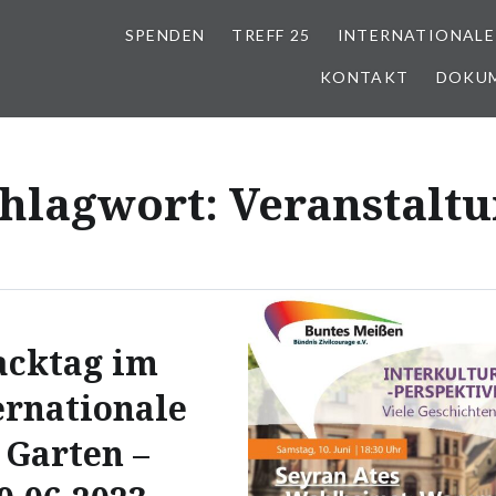
SPENDEN
TREFF 25
INTERNATIONALE
KONTAKT
DOKU
hlagwort:
Veranstalt
acktag im
ernationale
 Garten –