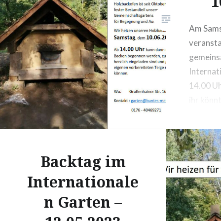
1
Am Sams
veransta
gemeins
Internat
14.00 Uh
ihr könn
vorberei
Kuchen o
kommen 
Backtag im
Internat
(Großenh
Internationale
Meißen)
n Garten –