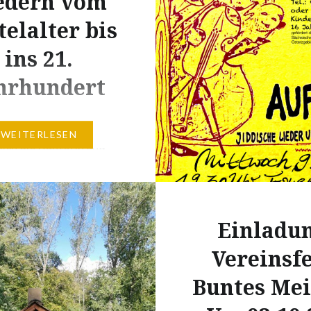
edern
vom
und Zerstörung durchz
telalter bis
das Land. Über ein Dritt
Bevölkerung zwang de
ins 21.
hrhundert
eißner Frauenkirche
WEITERLESEN
ich die Kantorin und
elerin Chasan Jalda
und der Gitarrist
 Schmitges mit
Einladu
en Liedern und
n, neuen Betrachtungen
Vereinsfe
mentaren, auf die
Buntes Me
ch dem Jiddischland.
Jiddischland? Wo ist