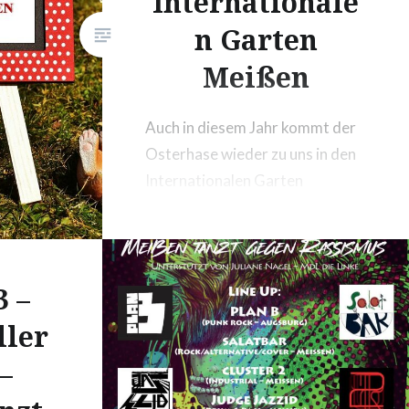
Internationale
n Garten
Meißen
Auch in diesem Jahr kommt der
Osterhase wieder zu uns in den
Internationalen Garten
(Großenhainer Straße 161,
Meißen) und versteckt am
Mittwoch, dem 05.04.2023
bunte Ostereier. Alle Kinder
3 –
sind mit ihren Eltern, Großeltern
ller
und Freunden von 16.00 – 18.00
–
Uhr herzlich zur Ostereiersuche
mit gemeinsamem