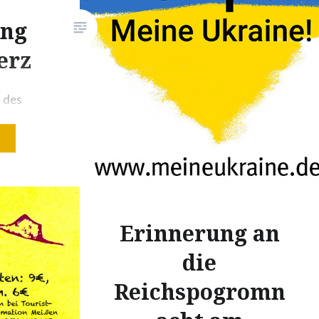
Meißner Rathaus die
ung
Ausstellung “Meine Ukraine!
erz
Ukrainische Stimmen zu Krieg,
Vertreibung und Schmerz“. Der
Ratssaal war bis auf den letzten
l des
zur Verfügung stehenden Platz
24.
gefüllt. Insgesamt nahmen rund
180 Personen an der Eröffnung
he
teil….
och
 Russland
arland.
Erinnerung an
ang ihr
die
ist kaum
Reichspogromn
,
üstung