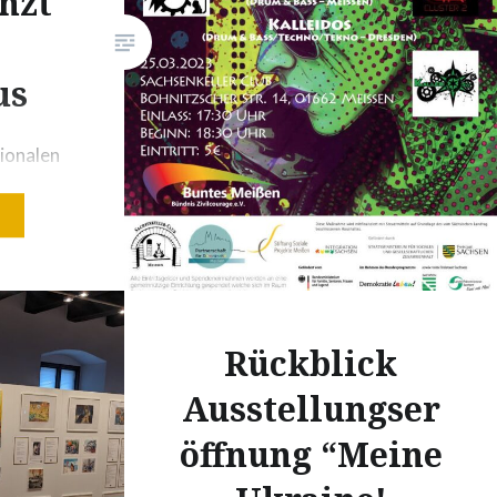
nzt
Kaffeetrinken eingeladen.
us
ionalen
us
is
-Konzert,
ht
Rückblick
tsgelder
Ausstellungser
öffnung “Meine
Bereich
remismus