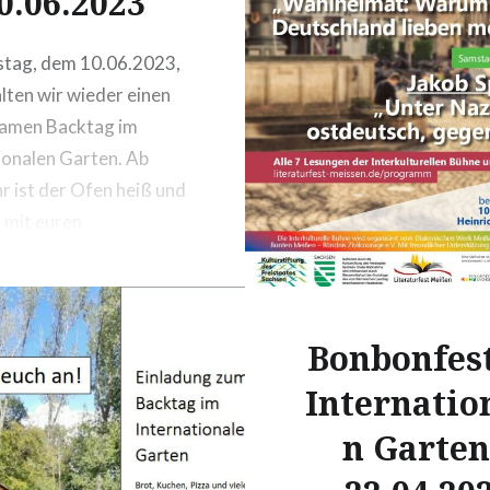
0.06.2023
tag, dem 10.06.2023,
lten wir wieder einen
amen Backtag im
ionalen Garten. Ab
r ist der Ofen heiß und
t mit euren
teten Teigen für Brot,
der Pizza zu uns
und backen. Ort:
Bonbonfes
ionaler Garten
ainer Straße 161,
Internatio
n Garten