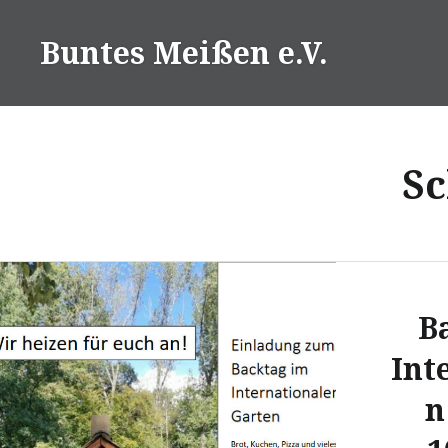
Direkt
zum
Buntes Meißen e.V.
Inhalt
Sc
B
Int
n