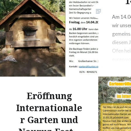
1
Am 14.0
wir unse
gemeins
diesem J
Ofen hei
euren vo
Brot, Ku
kommen 
Internat
Eröffnung
(Großenh
Meißen)
Internationale
r Garten und