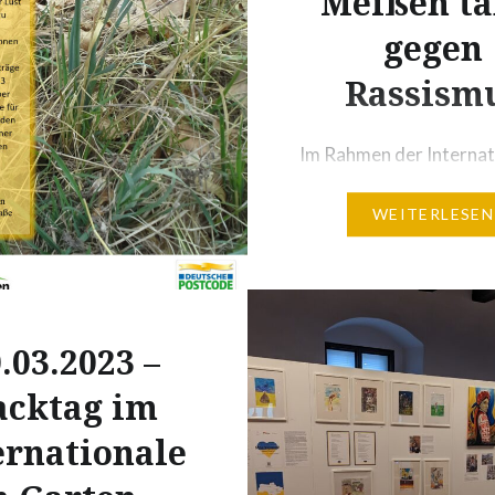
Meißen ta
gegen
Rassism
Im Rahmen der Internat
Wochen gegen Rassism
WEITERLESEN
veranstaltet das Bündn
Buntes Meißen e.V.
am 25.03.2023 ein Soli
zu dem wir euch alle rec
herzlich einladen. Die
.03.2023 –
eingenommenen Eintrit
acktag im
werden einer Initiative
ernationale
gespendet, die sich im 
Prävention Rechtsext