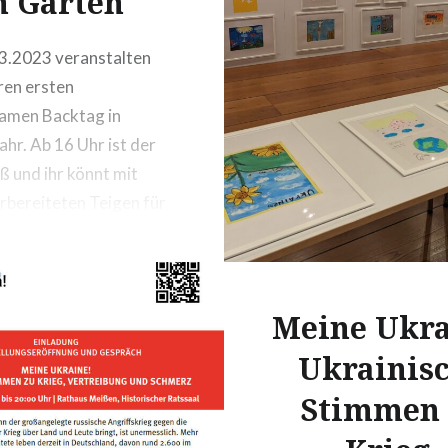
n Garten
und Rassismus engagier
Konzert startet um 18:
3.2023 veranstalten
und findet im Sachsenke
ren ersten
Club, Bohnitzscher Stra
amen Backtag in
Meißen statt. Live spiel
ahr. Ab 16 Uhr ist der
werden die Bands…
ß und ihr könnt mit
rbereiteten Teigen für
chen oder Pizza zu uns
und backen.
Meine Ukra
Ukrainis
Stimmen 