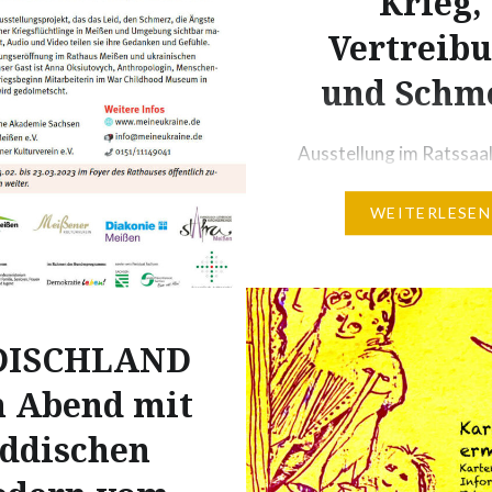
Krieg,
Vertreib
und Schm
Ausstellung im Ratssaa
Meißner Rathauses Am 
WEITERLESEN
Februar jährt sich der
großangelegte russisc
Angriff der Ukraine. D
bereits seit 2014 führt
Krieg gegen sein Nachb
DISCHLAND
Wie viele Menschen bisl
in Abend mit
Leben lassen mussten, 
iddischen
zu ermitteln. Tod, Folter
Vergewaltigung, Verw